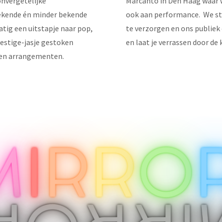
onvergetelijke
Marcanto in Den Haag waar 
bekende én minder bekende
ook aan performance. We str
ig een uitstapje naar pop,
te verzorgen en ons publie
restige-jasje gestoken
en laat je verrassen door de
gen arrangementen.