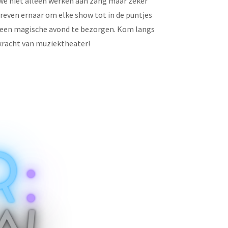
we niet alleen werken aan zang maar zeker
even ernaar om elke show tot in de puntjes
k een magische avond te bezorgen. Kom langs
 kracht van muziektheater!