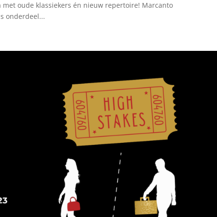
 met oude klassiekers én nieuw repertoire! Marcanto
s onderdeel...