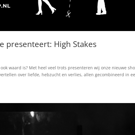
e presenteert: High Stakes
t ook waard is? Met heel veel trots presenteren wij onze nieuwe sh
ertellen over liefde, hebzucht en verlies, allen gecombineerd in e