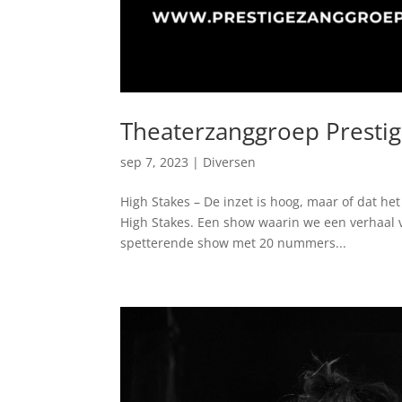
Theaterzanggroep Prestig
sep 7, 2023
|
Diversen
High Stakes – De inzet is hoog, maar of dat he
High Stakes. Een show waarin we een verhaal v
spetterende show met 20 nummers...