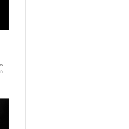
ow
en