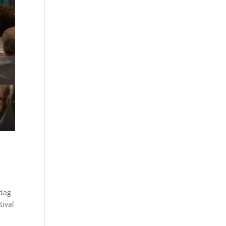
rdag
tival