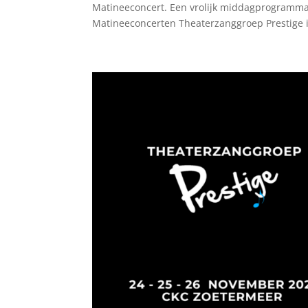
Matineeconcert. Een vrolijk middagprogramma
Matineeconcerten Theaterzanggroep Prestige i