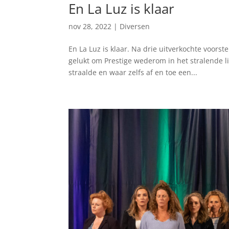
En La Luz is klaar
nov 28, 2022
|
Diversen
En La Luz is klaar. Na drie uitverkochte voors
gelukt om Prestige wederom in het stralende li
straalde en waar zelfs af en toe een...