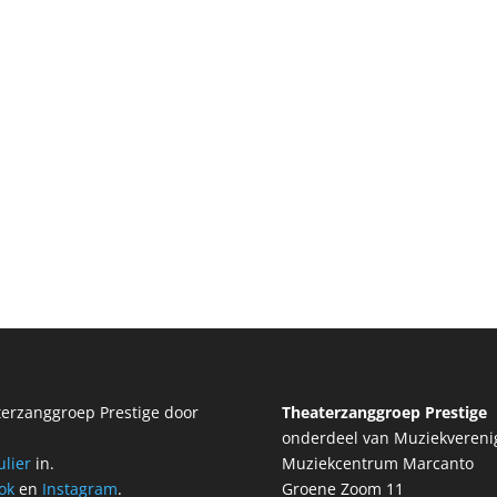
aterzanggroep Prestige door
Theaterzanggroep Prestige
onderdeel van Muziekverenig
ulier
in.
Muziekcentrum Marcanto
ok
en
Instagram
.
Groene Zoom 11