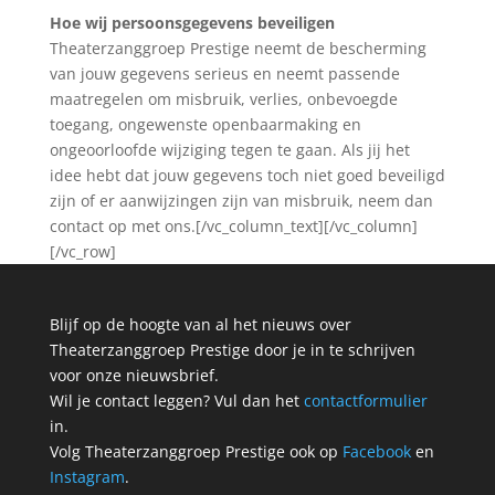
Hoe wij persoonsgegevens beveiligen
Theaterzanggroep Prestige neemt de bescherming
van jouw gegevens serieus en neemt passende
maatregelen om misbruik, verlies, onbevoegde
toegang, ongewenste openbaarmaking en
ongeoorloofde wijziging tegen te gaan. Als jij het
idee hebt dat jouw gegevens toch niet goed beveiligd
zijn of er aanwijzingen zijn van misbruik, neem dan
contact op met ons.[/vc_column_text][/vc_column]
[/vc_row]
Blijf op de hoogte van al het nieuws over
Theaterzanggroep Prestige door je in te schrijven
voor onze nieuwsbrief.
Wil je contact leggen? Vul dan het
contactformulier
in.
Volg Theaterzanggroep Prestige ook op
Facebook
en
Instagram
.