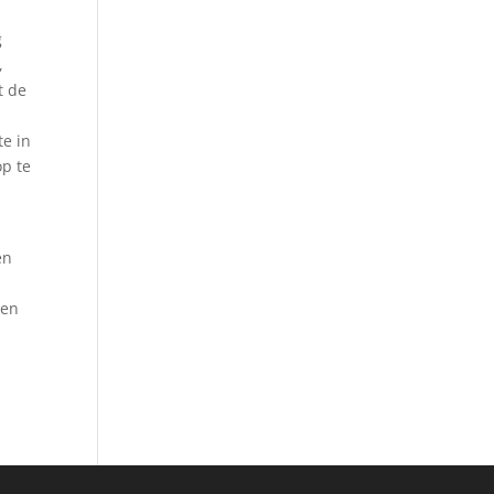
g
,
t de
e in
op te
en
gen