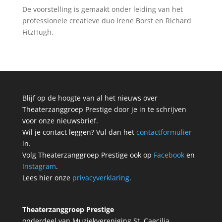
De voorstelling is gemaakt onder leiding van het
professionele creatieve duo Irene Borst en Richard
FitzHugh.
Blijf op de hoogte van al het nieuws over
Theaterzanggroep Prestige door je in te schrijven
voor onze nieuwsbrief.
Wil je contact leggen? Vul dan het
contactformulier
in.
Volg Theaterzanggroep Prestige ook op
Facebook
en
Instagram
.
Lees hier onze
privacyverklaring
.
Theaterzanggroep Prestige
onderdeel van Muziekvereniging St. Caecilia