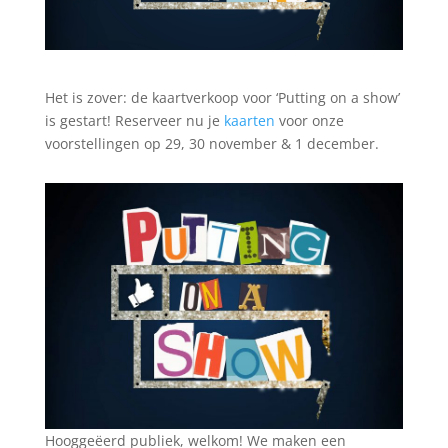
Het is zover: de kaartverkoop voor ‘Putting on a show’
is gestart! Reserveer nu je
kaarten
voor onze
voorstellingen op 29, 30 november & 1 december.
Hooggeëerd publiek, welkom! We maken een